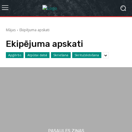
Mājas
Ekipējuma apskati
Ekipējuma apskati
Apģērbs
Atpūtai dabā
Skriešana
Skrituļslidošana
PASAULES ZIŅAS