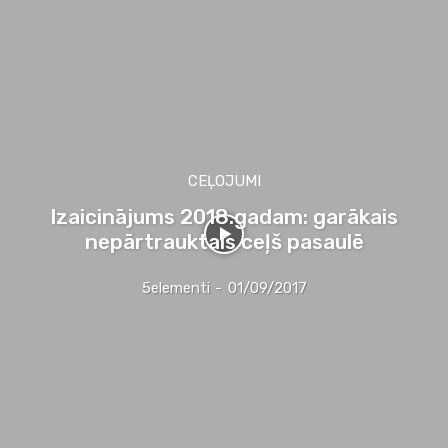
CEĻOJUMI
Izaicinājums 2018.gadam: garākais
nepārtrauktais ceļš pasaulē
5elementi
-
01/09/2017