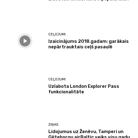
CEĻOJUMI
Izaicinājums 2018.gadam: garākais
nepārtrauktais ceļš pasaulē
CEĻOJUMI
Uzlabota London Explorer Pass
funkcionalitāte
ZIŅAS
Lidojumus uz Ženēvu, Tamperi un
Gēteborgu airBaltic veiks visu gadu