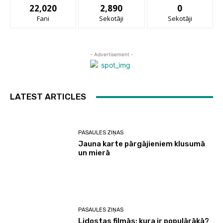
22,020
2,890
0
Fani
Sekotāji
Sekotāji
- Advertisement -
LATEST ARTICLES
PASAULES ZIŅAS
Jauna karte pārgājieniem klusumā
un mierā
PASAULES ZIŅAS
Lidostas filmās: kura ir populārākā?