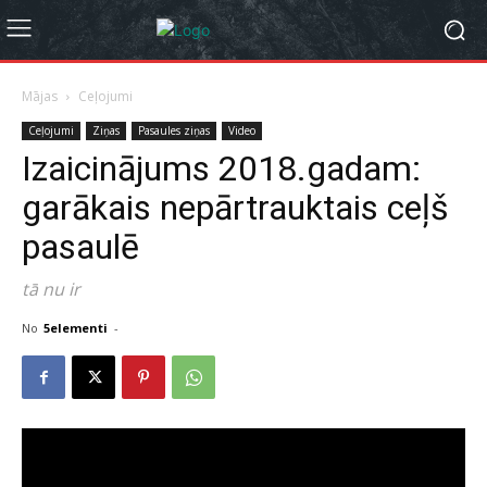
Mājas
Ceļojumi
Ceļojumi
Ziņas
Pasaules ziņas
Video
Izaicinājums 2018.gadam:
garākais nepārtrauktais ceļš
pasaulē
tā nu ir
No
5elementi
-