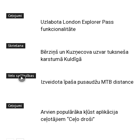
Ceļojumi
Uzlabota London Explorer Pass
funkcionalitāte
Skriešana
Bērziņš un Kuzņecova uzvar tuksneša
karstumā Kuldīgā
Velo sacensības
Izveidota īpaša pusaudžu MTB distance
Ceļojumi
Arvien populārāka kļūst aplikācija
ceļotājiem “Ceļo droši”