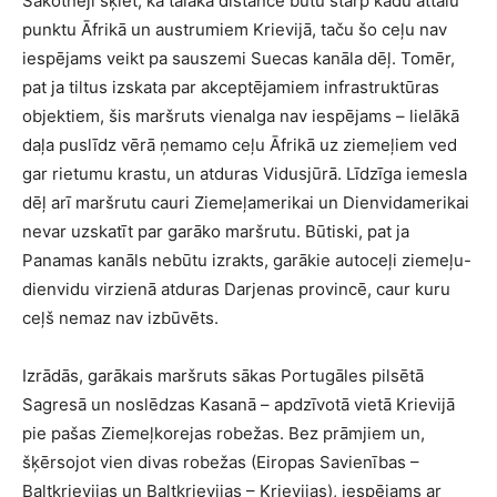
Sākotnēji šķiet, ka tālākā distance būtu starp kādu attālu
punktu Āfrikā un austrumiem Krievijā, taču šo ceļu nav
iespējams veikt pa sauszemi Suecas kanāla dēļ. Tomēr,
pat ja tiltus izskata par akceptējamiem infrastruktūras
objektiem, šis maršruts vienalga nav iespējams – lielākā
daļa puslīdz vērā ņemamo ceļu Āfrikā uz ziemeļiem ved
gar rietumu krastu, un atduras Vidusjūrā. Līdzīga iemesla
dēļ arī maršrutu cauri Ziemeļamerikai un Dienvidamerikai
nevar uzskatīt par garāko maršrutu. Būtiski, pat ja
Panamas kanāls nebūtu izrakts, garākie autoceļi ziemeļu-
dienvidu virzienā atduras Darjenas provincē, caur kuru
ceļš nemaz nav izbūvēts.
Izrādās, garākais maršruts sākas Portugāles pilsētā
Sagresā un noslēdzas Kasanā – apdzīvotā vietā Krievijā
pie pašas Ziemeļkorejas robežas. Bez prāmjiem un,
šķērsojot vien divas robežas (Eiropas Savienības –
Baltkrievijas un Baltkrievijas – Krievijas), iespējams ar