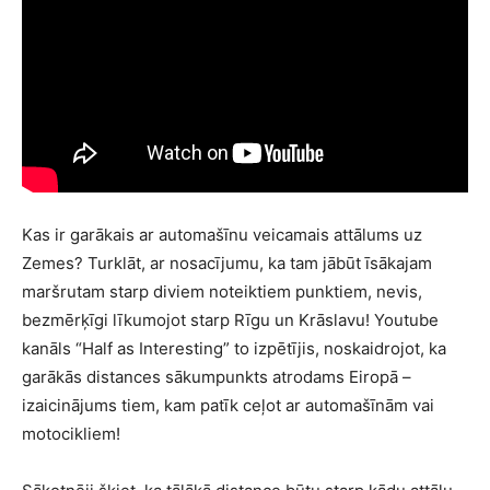
Kas ir garākais ar automašīnu veicamais attālums uz
Zemes? Turklāt, ar nosacījumu, ka tam jābūt īsākajam
maršrutam starp diviem noteiktiem punktiem, nevis,
bezmērķīgi līkumojot starp Rīgu un Krāslavu! Youtube
kanāls “Half as Interesting” to izpētījis, noskaidrojot, ka
garākās distances sākumpunkts atrodams Eiropā –
izaicinājums tiem, kam patīk ceļot ar automašīnām vai
motocikliem!