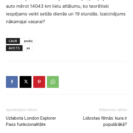
auto mērot 14043 km lielu attālumu, ko teorētiski
iespējams veikt sešās dienās un 19 stundās. Izaicinājums
nākamajai vasarai?
CAUR
andis
AVOTS
xx
Iepriekšējais raksts
Nākamais raksts
Uzlabota London Explorer
Lidostas filmās: kura ir
Pass funkcionalitāte
populārākā?