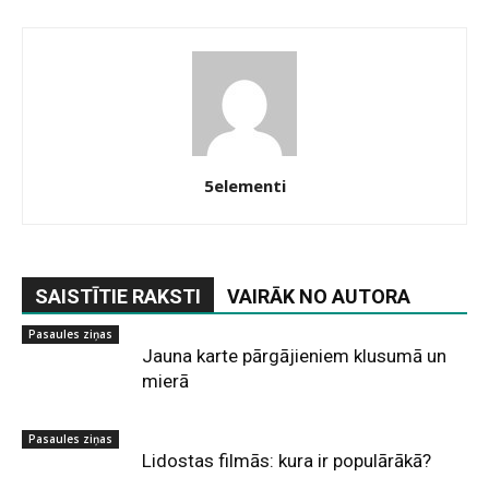
5elementi
SAISTĪTIE RAKSTI
VAIRĀK NO AUTORA
Pasaules ziņas
Jauna karte pārgājieniem klusumā un
mierā
Pasaules ziņas
Lidostas filmās: kura ir populārākā?