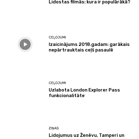
Lidostas filmās: kura ir populārākā?
CEĻOJUMI
Izaicinājums 2018.gadam: garākais
nepārtrauktais ceļš pasaulē
CEĻOJUMI
Uzlabota London Explorer Pass
funkcionalitāte
ZIŅAS
Lidojumus uz Ženēvu, Tamperi un